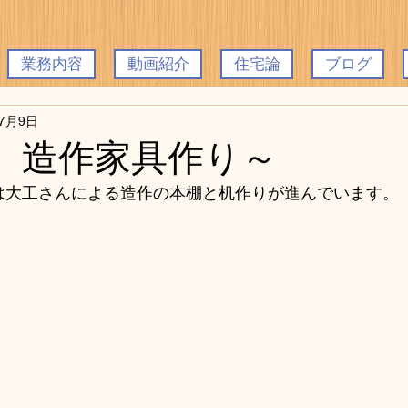
業務内容
動画紹介
住宅論
ブログ
年7月9日
 造作家具作り～
は大工さんによる造作の本棚と机作りが進んでいます。