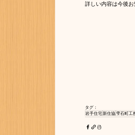
詳しい内容は今後お
タグ：
岩手住宅
新住協
雫石町工