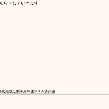
知らせしていきます。
務店
新築工事
平屋
完成見学会
造作棚