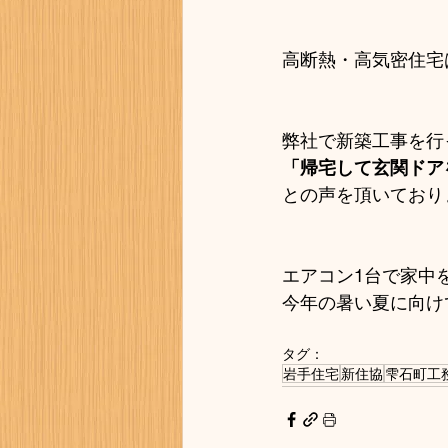
高断熱・高気密住宅
弊社で新築工事を行
「帰宅して玄関ドア
との声を頂いており
エアコン1台で家中
今年の暑い夏に向け
タグ：
岩手住宅
新住協
雫石町工