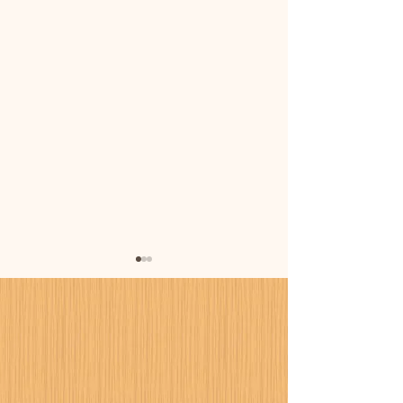
暑さに備えまし