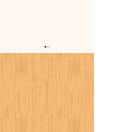
暑さに備えまし
カーポート設置工事が進
行中