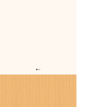
暑さに備えまし