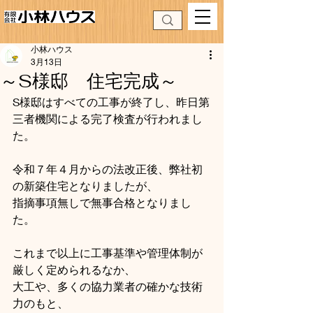
小林ハウス
3月13日
～S様邸 住宅完成～
S様邸はすべての工事が終了し、昨日第
三者機関による完了検査が行われまし
た。
令和７年４月からの法改正後、弊社初
の新築住宅となりましたが、
指摘事項無しで無事合格となりまし
た。
これまで以上に工事基準や管理体制が
厳しく定められるなか、
大工や、多くの協力業者の確かな技術
力のもと、