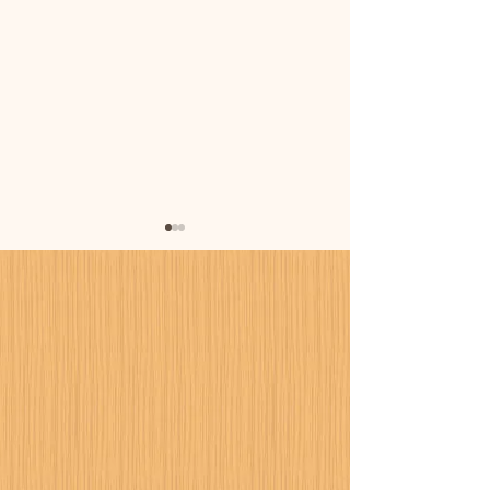
暑さに備えまし
カーポート設置工事が進
行中