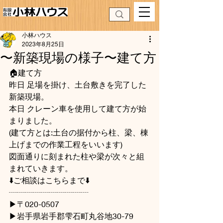
小林ハウス
2023年8月25日
〜新築現場の様子〜建て方
🏠建て方
昨日 足場を掛け、土台敷きを完了した
新築現場。
本日 クレーン車を使用して建て方が始
まりました。
(建て方とは:土台の据付から柱、梁、棟
上げまでの作業工程をいいます)
図面通りに刻まれた柱や梁が次々と組
まれていきます。
⬇️ご相談はこちらまで⬇️
┈┈┈┈┈┈┈┈┈┈
▶〒020-0507
▶岩手県岩手郡雫石町丸谷地30-79