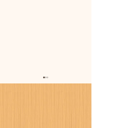
暑さに備えまし
カーポート設置工事が進