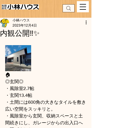
小林ハウス
2023年12月4日
内観公開‼️✨
🏠
◎玄関◎
・風除室2.7帖
・玄関13.4帖
・土間には600角の大きなタイルを敷き
広い空間をスッキリと。
・風除室から玄関、収納スペースと土
間続きにし、ガレージからの出入口へ