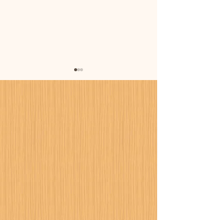
暑さに備えまし
カーポート設置工事が進
行中