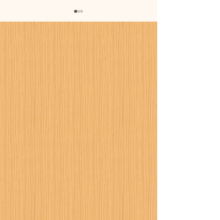
暑さに備えまし
カーポート設置工事が進
行中