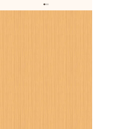
暑さに備えまし
カーポート設置工事が進
行中