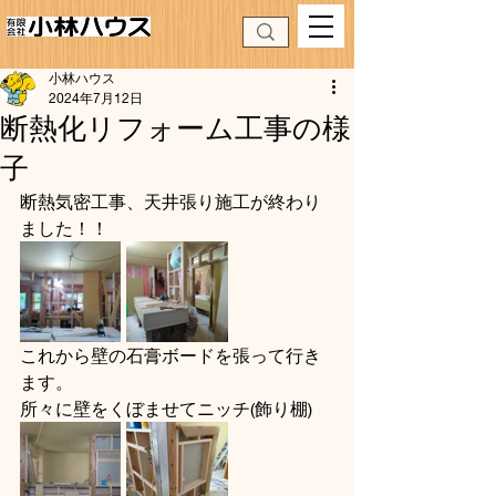
小林ハウス
2024年7月12日
断熱化リフォーム工事の様
子
断熱気密工事、天井張り施工が終わり
ました！！
これから壁の石膏ボードを張って行き
ます。
所々に壁をくぼませてニッチ(飾り棚)