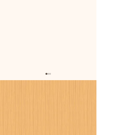
暑さに備えまし
カーポート設置工事が進
行中