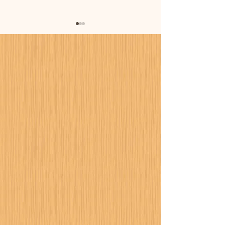
暑さに備えまし
カーポート設置工事が進
行中