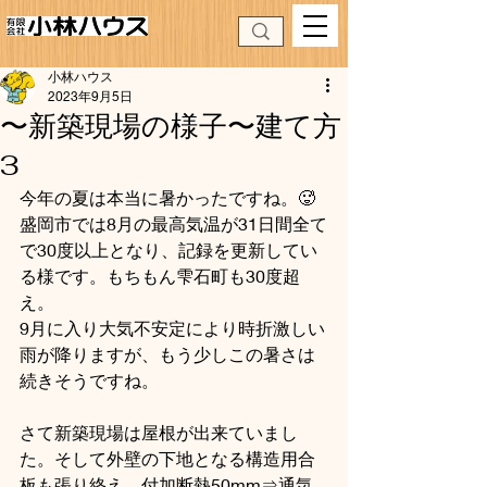
小林ハウス
2023年9月5日
〜新築現場の様子〜建て方
3
今年の夏は本当に暑かったですね。🥵
盛岡市では8月の最高気温が31日間全て
で30度以上となり、記録を更新してい
る様です。もちもん雫石町も30度超
え。
9月に入り大気不安定により時折激しい
雨が降りますが、もう少しこの暑さは
続きそうですね。
さて新築現場は屋根が出来ていまし
た。そして外壁の下地となる構造用合
板も張り終え、付加断熱50mm⇒通気