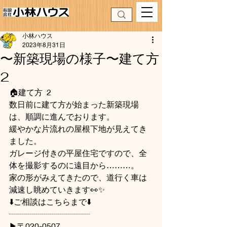
小林ハウス
2023年8月31日
〜新築現場の様子〜建て方
2
🏠建て方  2
数日前に建て方が始まった新築現場
は、順調に進んでおります。
緩やかな片流れの屋根下地が見えてき
ました。
ガレージ付きの平屋住宅ですので、全
体を撮影するのに遠目から………。
家の形がみえてきたので、道行く車は
減速し眺めていきます👀✨
⬇️ご相談はこちらまで⬇️
┈┈┈┈┈┈┈┈┈┈
▶〒020-0507