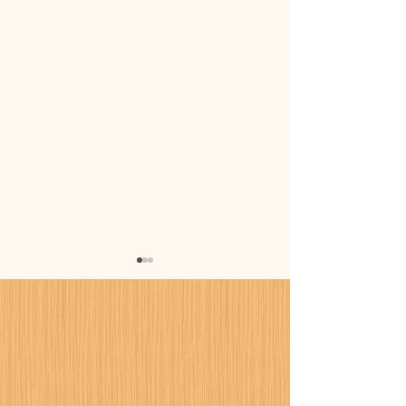
暑さに備えまし
カーポート設置工事が進