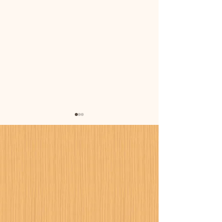
暑さに備えまし
カーポート設置工事が進
行中