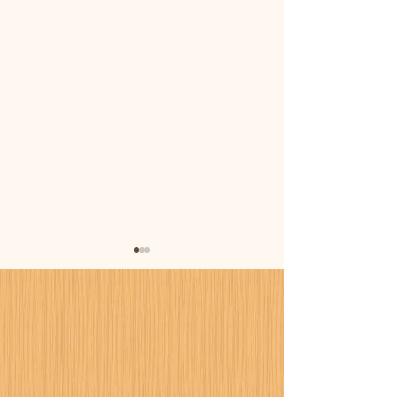
暑さに備えまし
カーポート設置工事が進