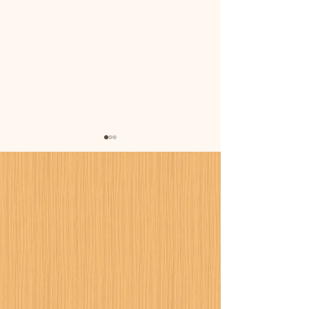
暑さに備えまし
カーポート設置工事が進
行中