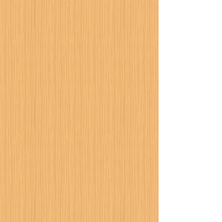
暑さに備えまし
カーポート設置工事が進
行中