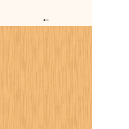
暑さに備えまし
カーポート設置工事が進
行中