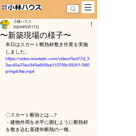
小林ハウス
2024年9月17日
〜新築現場の様子〜
本日はスカート断熱材敷き作業を実施
しました。
https://video.wixstatic.com/video/8ed77d_3
3ec45a78ec948a688ba310789c59381/360
p/mp4/file.mp4
〇スカート断熱とは…?
・建物外周を水平に囲むように断熱材
を敷き込む基礎外断熱の一種。