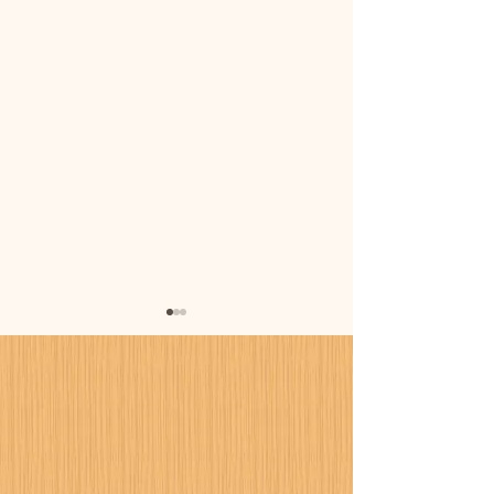
暑さに備えまし
カーポート設置工事が進