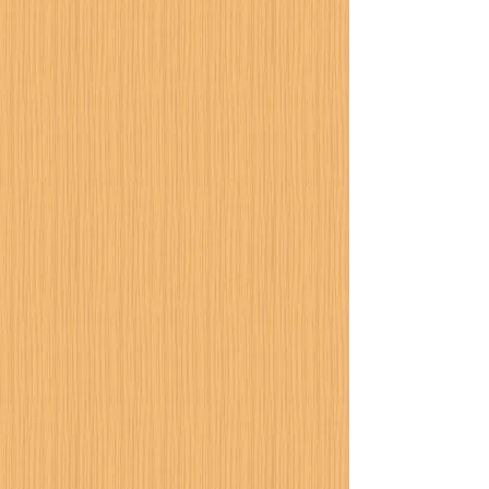
暑さに備えまし
カーポート設置工事が進
行中