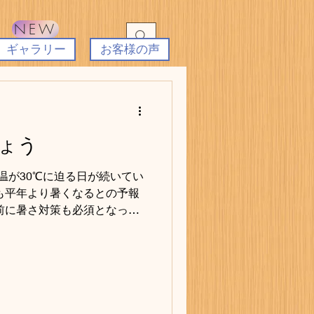
NEW
ギャラリー
お客様の声
ょう
温が30℃に迫る日が続いてい
も平年より暑くなるとの予報
前に暑さ対策も必須となって
行しているリフォーム通信で
すので、 一部抜粋します。
の断熱厚さが100mmとしま
250mm吹き込む事で、年間の
らせます！ 天井ブローイング施
適に過ごす為に、高断熱住宅