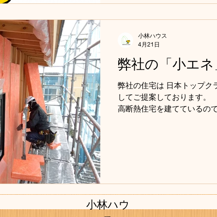
への新築、リフォームを検
小林ハウス
4月21日
弊社の「小エネ
弊社の住宅は 日本トップク
してご提案しております。 
高断熱住宅を建てているので
はないでしょうか。 昨年4
は、 「断熱等性能等級4」
され、 高断熱な住宅以外は
に、2030年には断熱等級5
は、高気密・高断熱住宅が普
家づくりに力を入れており、
が豊富で、断熱等級6以上を
計算して出た断熱性能が発揮
小林ハウ
技術を持った施工が不可欠で