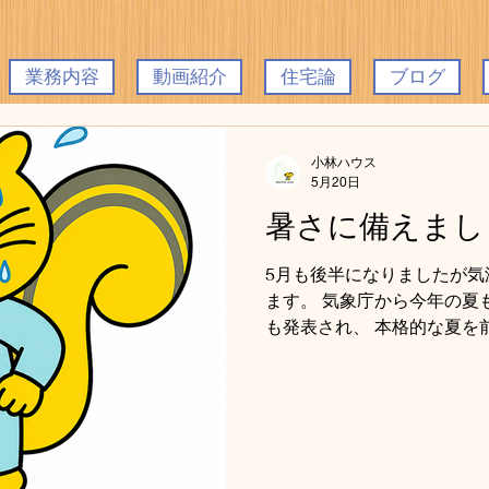
業務内容
動画紹介
住宅論
ブログ
小林ハウス
5月20日
暑さに備えまし
5月も後半になりましたが気
ます。 気象庁から今年の夏
も発表され、 本格的な夏を
くると思います。 弊社で発
暑さ対策の紹介をしておりま
↑例えば、今お住いの天井裏
す。 更にブローイングを＋
暖冷房費を約25,000円減
工状況 冬だけでなく夏も快