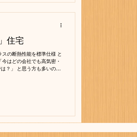
討しませんか？
」住宅
ラスの断熱性能を標準仕様 と
「今はどの会社でも高気密・
は？」 と思う方も多いので
月の法改正によって新築住宅
以上の性能を持つことが義務化
建てられなくなりました。 更
が義務化されます。 弊社で
及する以前から、 高性能の
 自社大工による施工の実績
手掛けております。 設計時に
されるには、 正しい知識と
す。 弊社の大工は皆、断