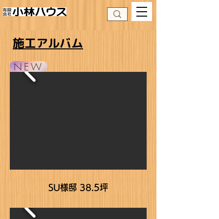
​施工アルバム
NEW
SU様邸 38.5坪