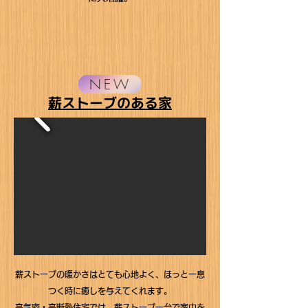
NEW
​薪ストーブのある家
薪ストーブの暖かさはとても心地よく、ほっと一息
つく時に癒しを与えてくれます。
高気密・高断熱住宅では、薪ストーブ一台で家中を